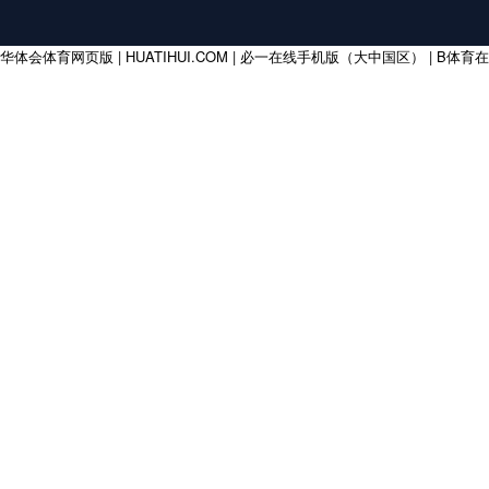
华体会体育网页版
|
HUATIHUI.COM
|
必一在线手机版（大中国区）
|
B体育