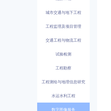
城市交通与地下工程
工程监理及项目管理
交通工程与物流工程
试验检测
工程勘察
工程测绘与地理信息研究
水运水利工程
数字图像服务