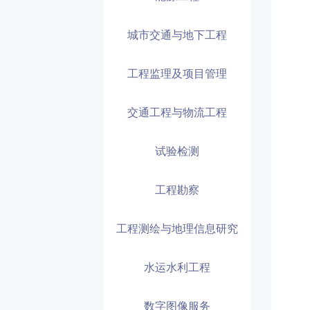
城市交通与地下工程
工程监理及项目管理
交通工程与物流工程
试验检测
工程勘察
工程测绘与地理信息研究
水运水利工程
数字图像服务