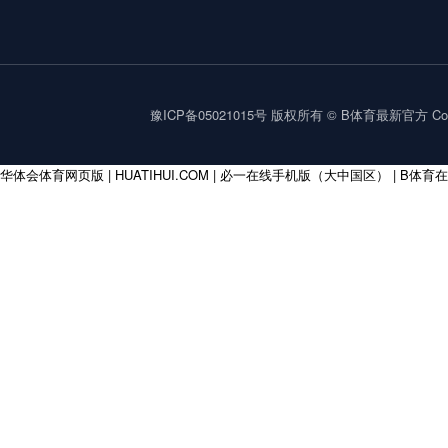
豫ICP备05021015号
版权所有 © B体育最新官方 Copyri
华体会体育网页版
|
HUATIHUI.COM
|
必一在线手机版（大中国区）
|
B体育