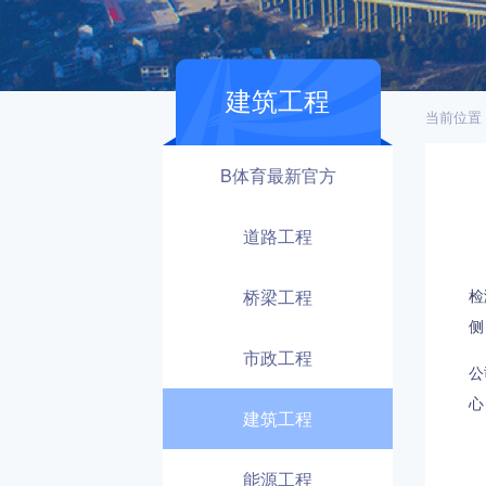
建筑工程
当前位置
B体育最新官方
道路工程
桥梁工程
检
侧
市政工程
公
心
建筑工程
能源工程